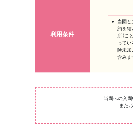
当園と
約を結
利用条件
所（こ
ってい
険未加
含みま
当園への入園
また、