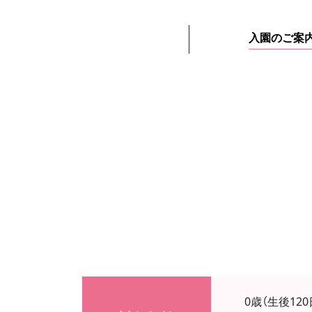
入園のご案
0歳（生後12