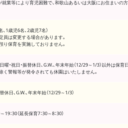
が就業等により育児困難で、和歌山あるいは大阪にお住まいの
名、1歳児6名、2歳児7名）
定員は変更する場合があります。
預り保育を実施しておりません。
曜・祝日・振替休日、G.W.、年末年始（12/29～1/3）以外は保育
除く警報等が発令されても休園はいたしません。
休日、G.W.、年末年始（12/29～1/3）
～19：30（延長保育7：30～8：30）