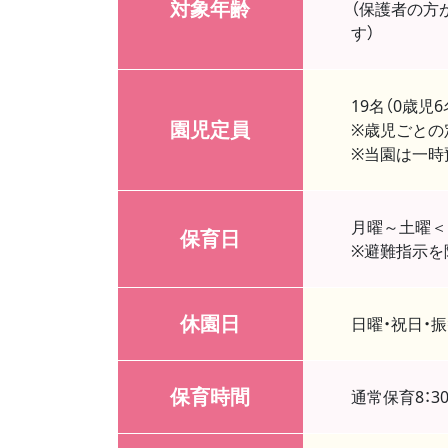
対象年齢
（保護者の方
す）
19名（0歳児6
園児定員
※歳児ごとの
※当園は一時
月曜～土曜＜日
保育日
※避難指示を
休園日
日曜・祝日・振替
保育時間
通常保育8：30