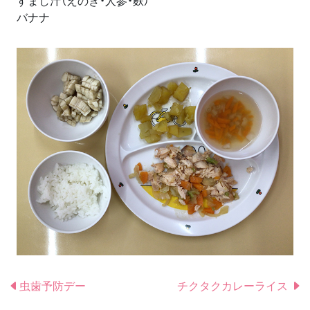
すまし汁（えのき・人参・麩）
バナナ
虫歯予防デー
チクタクカレーライス