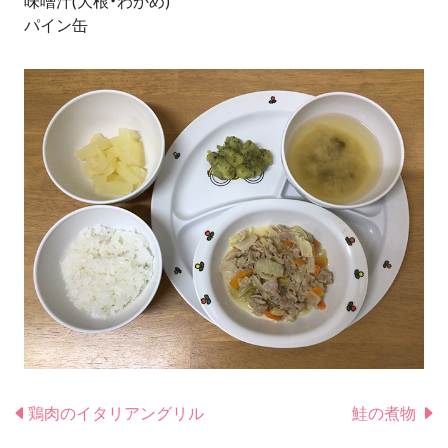
味噌汁(大根・わかめ)
パイン缶
鶏肉のイタリアングリル
鮭の煮物