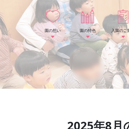
園の想い
園の特色
入園のご
2025年