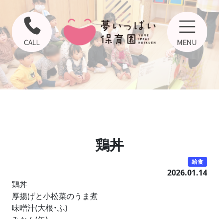
鶏丼
給食
2026.01.14
鶏丼
厚揚げと小松菜のうま煮
味噌汁(大根・ふ)