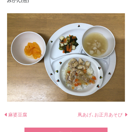
みかん(缶)
麻婆豆腐
凧あげ、お正月あそび