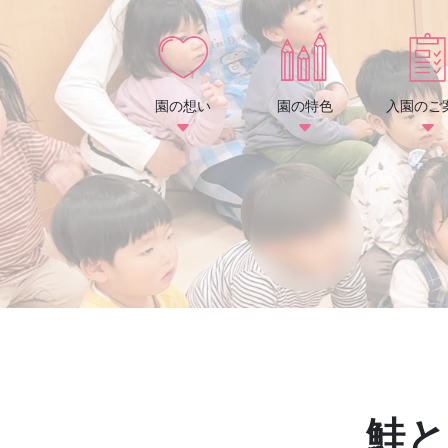
園の想い
園の特色
入園のご
鮭と