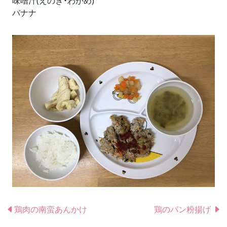
味噌汁(えのき・わかめ)
バナナ
鶏肉の南蛮あんかけ
鶏のパン粉揚げ